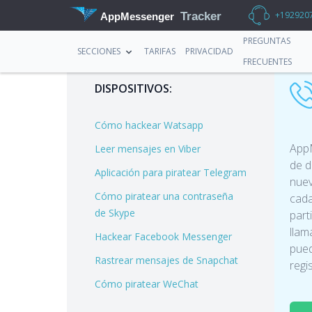
+192920
Tracker
AppMessenger
PREGUNTAS
SECCIONES
TARIFAS
PRIVACIDAD
FRECUENTES
DISPOSITIVOS:
Cómo hackear Watsapp
AppM
Leer mensajes en Viber
de d
Aplicación para piratear Telegram
nuev
Cómo piratear una contraseña
cada
de Skype
part
llam
Hackear Facebook Messenger
pued
Rastrear mensajes de Snapchat
regi
Cómo piratear WeChat