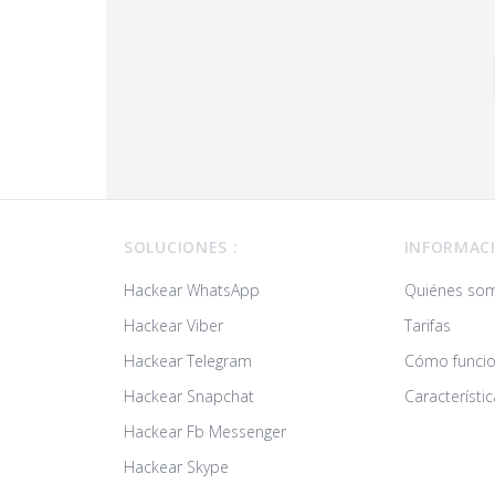
Footer
SOLUCIONES :
INFORMAC
Hackear WhatsApp
Quiénes so
Hackear Viber
Tarifas
Hackear Telegram
Cómo funci
Hackear Snapchat
Característic
Hackear Fb Messenger
Hackear Skype