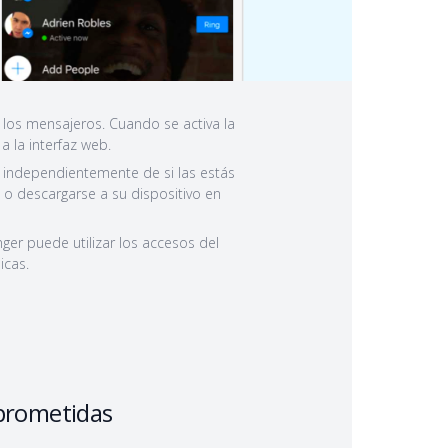
 los mensajeros. Cuando se activa la
a la interfaz web.
, independientemente de si las estás
o descargarse a su dispositivo en
er puede utilizar los accesos del
icas.
prometidas