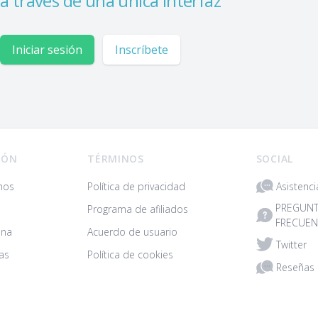
a través de una única interfaz
Iniciar sesión
Inscríbete
IÓN
TÉRMINOS
SOCIAL
Asistenci
mos
Política de privacidad
PREGUN
Programa de afiliados
FRECUEN
ona
Acuerdo de usuario
Twitter
as
Política de cookies
Reseñas