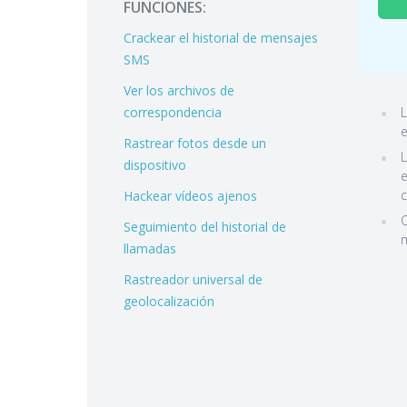
FUNCIONES:
Crackear el historial de mensajes
SMS
Ver los archivos de
correspondencia
L
e
Rastrear fotos desde un
L
dispositivo
e
c
Hackear vídeos ajenos
C
Seguimiento del historial de
m
llamadas
Rastreador universal de
geolocalización