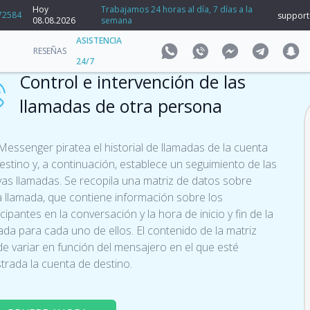
Hoy
Trabajamos 24 horas al día, 7 días a la
72584
suppor
08.08.2026
semana
ASISTENCIA
RESEÑAS
24/7
Control e intervención de las
llamadas de otra persona
essenger piratea el historial de llamadas de la cuenta
estino y, a continuación, establece un seguimiento de las
as llamadas. Se recopila una matriz de datos sobre
 llamada, que contiene información sobre los
icipantes en la conversación y la hora de inicio y fin de la
ada para cada uno de ellos. El contenido de la matriz
e variar en función del mensajero en el que esté
strada la cuenta de destino.