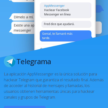
AppMessenger
Oh tiempos, oh modales
Hackear Facebook
Messenger en línea
Dímelo a mí.
21:08
Fred dice que ayudará.
Existe una aplicación para hackear cualquier
messenger
21:08
Genial, te llamaré más
tarde.
Ya está.
Me paso al correo de palomas
Telegrama
de acuerdo
La aplicación AppMessenger es la única solución para
hackear Telegram que garantiza el resultado final. Además
de acceder al historial de mensajes y llamadas, los
usuarios obtienen herramientas únicas para hackear
canales y grupos de Telegram.