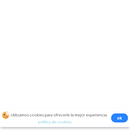
seguimiento de la cuenta de destino?
Mientras no lo detengas. Después de pagar el paquete,
obtienes acceso permanente al seguimiento de la cuenta de
destino.
¿Puede alguien averiguar que estoy utilizando AppMessenger?
No, el rastreo es totalmente confidencial, no puede ser
identificado ni por el usuario rastreado, ni por el sistema de
seguridad del messenger en el que está registrada la cuenta.
EL PROGRAMA FUNCIONA CON TODAS LAS PLATAFORMAS
Y REDES MÓVILES DEL MUNDO
Utilizamos cookies para ofrecerle la mejor experiencia.
ok
política de cookies