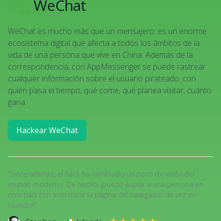
WeChat
YO
WeChat es mucho más que un mensajero: es un enorme
sip, acabo de encontrar una
aplicación para rastrear
ecosistema digital que afecta a todos los ámbitos de la
Snapchat
vida de una persona que vive en China. Además de la
correspondencia, con AppMessenger se puede rastrear
cualquier información sobre el usuario pirateado: con
quién pasa el tiempo, qué come, qué planea visitar, cuánto
gana.
Hackear WeChat
"Sinceramente, el hack ha cambiado un poco mi visión del
mundo moderno. De hecho, ¡puedo espiar a una persona en
otro país con solo mirar la página del navegador de vez en
cuando!".