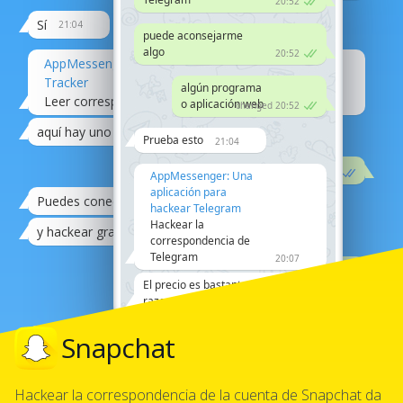
20:52
Sí
21:04
puede aconsejarme
algo
20:52
AppMessenger: La aplicación Telegram
Tracker
algún programa
Leer correspondencia
20:07
o aplicación web
changed 20:52
aquí hay uno bueno
21:08
Prueba esto
21:04
Vaya, eso es genial.
21:12
AppMessenger: Una
aplicación para
Puedes conectarte a un afiliado allí
21:08
hackear Telegram
Hackear la
y hackear gratis
21:08
correspondencia de
Telegram
20:07
Registro
21:12
El precio es bastante
razonable
21:08
Buena suerte.
21:12
Snapchat
Genial, te informaré
Muchas gracias.
21:08
más tarde.
21:12
Hackear la correspondencia de la cuenta de Snapchat da