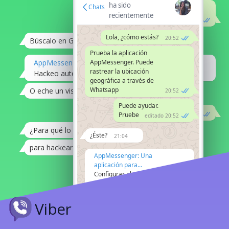
ha sido
Chats
puede ser
recientemente
?
editado el 20:53
Lola, ¿cómo estás?
20:52
Búscalo en Google
21:04
Prueba la aplicación
AppMessenger
AppMessenger. Puede
rastrear la ubicación
Hackeo autónomo de cuentas de Whatsapp
20:07
geográfica a través de
Whatsapp
O eche un vistazo a esto
21:08
20:52
Puede ayudar.
Gracias, Alex
21:12
Pruebe
editado 20:52
¿Para qué lo necesita?
21:08
¿Éste?
21:04
para hackear el Whatsapp
21:08
AppMessenger: Una
aplicación para...
Estoy preocupado por mi hijo.
21:12
Configurar el
seguimiento de la
Bueno, ya sabes.
21:12
ubicación...
20:07
Viber
ninguna pregunta más
21:08
Hmm, dicen que es
posible hackear
whatsapp por número