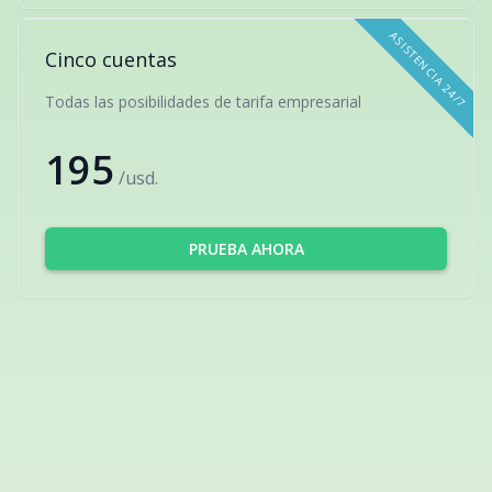
ASISTENCIA 24/7
Cinco cuentas
Todas las posibilidades de tarifa empresarial
195
/usd.
PRUEBA AHORA
QUÉ OPINAN DE NOSOTROS NUESTROS
CLIENTES
Lea la opinión de nuestros clientes en la página de
Testimonios.