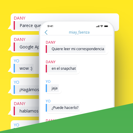
DANY
Parece que es posible hackear Snapchat
miay_faenza
DANY
DANY
Google AppMessenger
Quiere leer mi correspondencia
YO
DANY
wow :)
en el snapchat
YO
YO
jaja
¡Hagámoslo!
YO
DANY
¿Puede hacerlo?
hablamos luego
DANY
YO
Hay algunas aplicaciones de
¡buena suerte!
pirateo