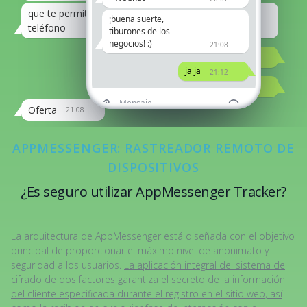
que te permite hackear por número de
¡buena suerte,
teléfono
21:08
tiburones de los
negocios! :)
21:08
Lo discutiremos más tarde
21:12
ja ja
21:12
Conduciendo ahora
21:12
Oferta
21:08
APPMESSENGER: RASTREADOR REMOTO DE
DISPOSITIVOS
¿Es seguro utilizar AppMessenger Tracker?
La arquitectura de AppMessenger está diseñada con el objetivo
principal de proporcionar el máximo nivel de anonimato y
seguridad a los usuarios.
La aplicación integral del sistema de
cifrado de dos factores garantiza el secreto de la información
del cliente especificada durante el registro en el sitio web, así