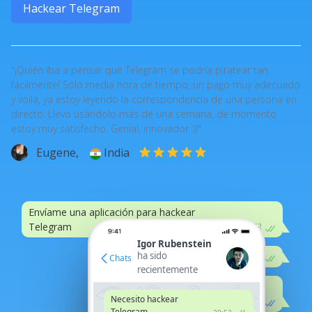
Hackear Telegram
"¡Quién iba a pensar que Telegram se podría piratear tan
fácilmente! Sólo media hora de tiempo, un pago muy adecuado
y voilá, ya estoy leyendo la correspondencia de una persona en
directo. Llevo usándolo más de una semana, de momento
estoy muy satisfecho. Genial, innovador :))"
Eugene,
India
Envíame una aplicación para hackear
Telegram
20:52
Igor Rubenstein
ha sido
:))
20:52
Chats
recientemente
Recuerda que lo discutimos
Necesito hackear
na sturen
changed 20:52
Telegram