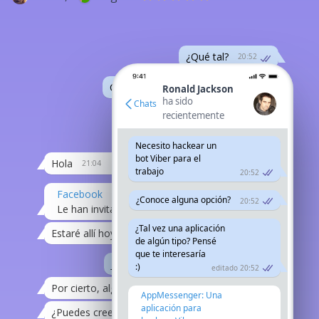
¿Qué tal?
20:52
Cuánto tiempo sin vernos
20:52
Ronald Jackson
ha sido
Chats
recientemente
¿estás en la ciudad?
o en un viaje
editado 20:52
Necesito hackear un
bot Viber para el
Hola
21:04
trabajo
20:52
Facebook
¿Conoce alguna opción?
20:52
Le han invitado a un acto...
20:07
¿Tal vez una aplicación
Estaré allí hoy.
21:08
de algún tipo? Pensé
que te interesaría
Ja, a lo mejor me apunto.
21:12
:)
editado 20:52
Por cierto, alguien hackeó mi viber
21:08
AppMessenger: Una
aplicación para
¿Puedes creerlo?
21:08