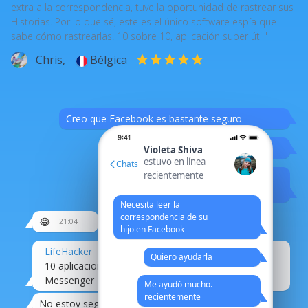
extra a la correspondencia, tuve la oportunidad de rastrear sus
Historias. Por lo que sé, este es el único software espía que
sabe cómo rastrearlas. 10 sobre 10, aplicación super útil"
Chris,
Bélgica
Creo que Facebook es bastante seguro
%)
Violeta Shiva
estuvo en línea
Chats
recientemente
Pero, ¿quién sabe?
Hehe
Necesita leer la
correspondencia de su
😂
21:04
hijo en Facebook
LifeHacker
Quiero ayudarla
10 aplicaciones para hackear Facebook
Messenger
Me ayudó mucho.
recientemente
No estoy seguro.