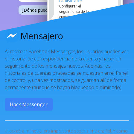
hackear Viber
Configurar el
¿Dónde puedo encontrar tus fotos? :))
21:12
seguimiento de la
cuenta en...
20:07
¿Cómo lo hacen?
21:12
He oído hablar bien de
este programa
Mensajero
21:08
No lo sé.
21:08
¡Te debo una!
21:12
Al rastrear Facebook Messenger, los usuarios pueden ver
el historial de correspondencia de la cuenta y hacer un
seguimiento de los mensajes nuevos. Además, los
historiales de cuentas pirateadas se muestran en el Panel
de control y, una vez mostrados, se guardan allí de forma
permanente (aunque se hayan bloqueado o eliminado).
Hack Messenger
"Hackeé a mi novia, era importante saber si me era fiel. Y como